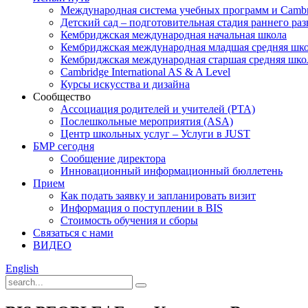
Международная система учебных программ и Cambr
Детский сад – подготовительная стадия раннего ра
Кембриджская международная начальная школа
Кембриджская международная младшая средняя шк
Кембриджская международная старшая средняя шко
Cambridge International AS & A Level
Курсы искусства и дизайна
Сообщество
Ассоциация родителей и учителей (PTA)
Послешкольные мероприятия (ASA)
Центр школьных услуг – Услуги в JUST
БМР сегодня
Сообщение директора
Инновационный информационный бюллетень
Прием
Как подать заявку и запланировать визит
Информация о поступлении в BIS
Стоимость обучения и сборы
Связаться с нами
ВИДЕО
English