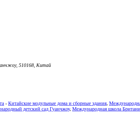
уанчжоу, 510168, Китай
та
-
Китайские модульные дома и сборные здания
,
Международна
народный детский сад Гуанчжоу
,
Международная школа Британ