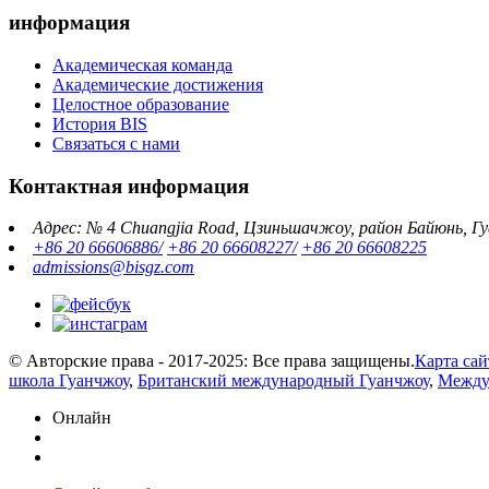
информация
Академическая команда
Академические достижения
Целостное образование
История BIS
Связаться с нами
Контактная информация
Адрес: № 4 Chuangjia Road, Цзиньшачжоу, район Байюнь, Г
+86 20 66606886/
+86 20 66608227/
+86 20 66608225
admissions@bisgz.com
© Авторские права - 2017-2025: Все права защищены.
Карта сай
школа Гуанчжоу
,
Британский международный Гуанчжоу
,
Между
Онлайн