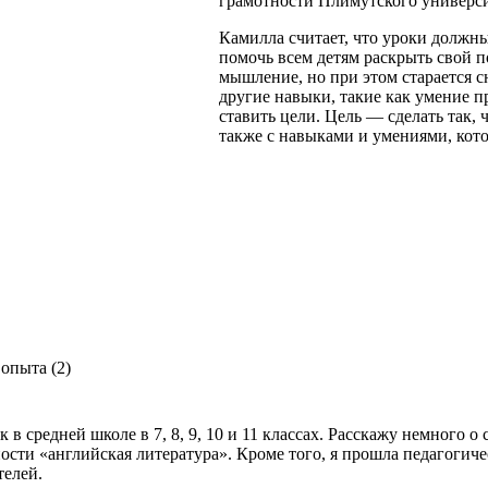
грамотности Плимутского универси
Камилла считает, что уроки должн
помочь всем детям раскрыть свой 
мышление, но при этом старается с
другие навыки, такие как умение п
ставить цели. Цель — сделать так,
также с навыками и умениями, кото
в средней школе в 7, 8, 9, 10 и 11 классах. Расскажу немного о 
сти «английская литература». Кроме того, я прошла педагогиче
елей.