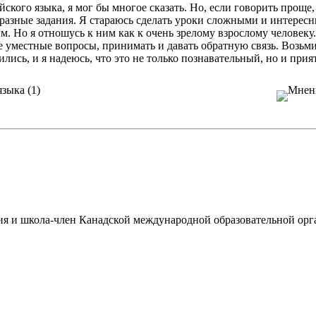
кого языка, я мог бы многое сказать. Но, если говорить проще, я
образные задания. Я стараюсь сделать уроки сложными и интерес
ым. Но я отношусь к ним как к очень зрелому взрослому человек
 уместные вопросы, принимать и давать обратную связь. Возьмит
ились, и я надеюсь, что это не только познавательный, но и при
зация и школа-член Канадской международной образовательной ор