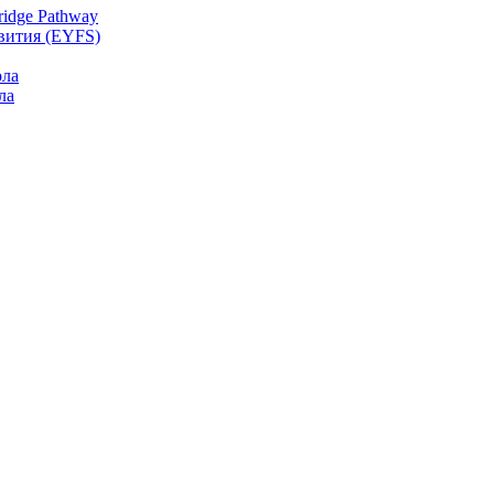
idge Pathway
звития (EYFS)
ола
ла