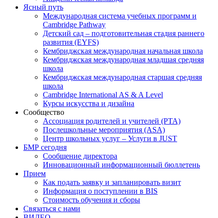
Ясный путь
Международная система учебных программ и
Cambridge Pathway
Детский сад – подготовительная стадия раннего
развития (EYFS)
Кембриджская международная начальная школа
Кембриджская международная младшая средняя
школа
Кембриджская международная старшая средняя
школа
Cambridge International AS & A Level
Курсы искусства и дизайна
Сообщество
Ассоциация родителей и учителей (PTA)
Послешкольные мероприятия (ASA)
Центр школьных услуг – Услуги в JUST
БМР сегодня
Сообщение директора
Инновационный информационный бюллетень
Прием
Как подать заявку и запланировать визит
Информация о поступлении в BIS
Стоимость обучения и сборы
Связаться с нами
ВИДЕО