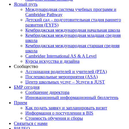
Ясный путь
Международная система учебных программ и
Cambridge Pathway
Детский сад – подготовительная стадия раннего
развития (EYFS)
Кембриджская международная начальная школа
Кембриджская международная младшая средняя
школа
Кембриджская международная старшая средняя
школа
Cambridge International AS & A Level
Курсы искусства и дизайна
Сообщество
Ассоциация родителей и учителей (PTA)
Послешкольные мероприятия (ASA)
Центр школьных услуг – Услуги в JUST
БМР сегодня
Сообщение директора
Инновационный информационный бюллетень
Прием
Как подать заявку и запланировать визит
Информация о поступлении в BIS
Стоимость обучения и сборы
Связаться с нами
ВИДЕО