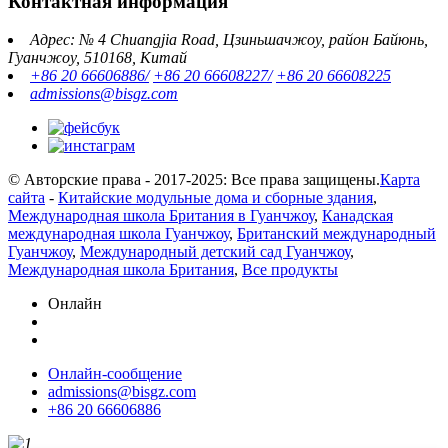
Контактная информация
Адрес: № 4 Chuangjia Road, Цзиньшачжоу, район Байюнь,
Гуанчжоу, 510168, Китай
+86 20 66606886/
+86 20 66608227/
+86 20 66608225
admissions@bisgz.com
© Авторские права - 2017-2025: Все права защищены.
Карта
сайта
-
Китайские модульные дома и сборные здания
,
Международная школа Британия в Гуанчжоу
,
Канадская
международная школа Гуанчжоу
,
Британский международный
Гуанчжоу
,
Международный детский сад Гуанчжоу
,
Международная школа Британия
,
Все продукты
Онлайн
Онлайн-сообщение
admissions@bisgz.com
+86 20 66606886