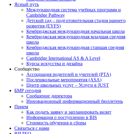
Ясный путь
Международная система учебных программ и
Cambridge Pathway
Детский сад – подготовительная стадия раннего
развития (EYFS)
Кембриджская международная начальная школа
Кембриджская международная младшая средняя
школа
Кембриджская международная старшая средняя
школа
Cambridge International AS & A Level
Курсы искусства и дизайна
Сообщество
Ассоциация родителей и учителей (PTA)
Послешкольные мероприятия (ASA)
Центр школьных услуг – Услуги в JUST
БМР сегодня
Сообщение директора
Инновационный информационный бюллетень
Прием
Как подать заявку и запланировать визит
Информация о поступлении в BIS
Стоимость обучения и сборы
Связаться с нами
ВИДЕО