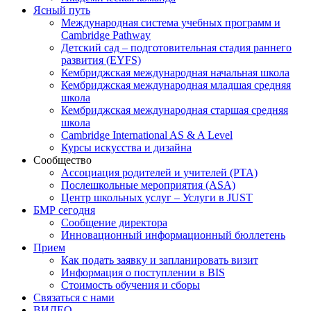
Ясный путь
Международная система учебных программ и
Cambridge Pathway
Детский сад – подготовительная стадия раннего
развития (EYFS)
Кембриджская международная начальная школа
Кембриджская международная младшая средняя
школа
Кембриджская международная старшая средняя
школа
Cambridge International AS & A Level
Курсы искусства и дизайна
Сообщество
Ассоциация родителей и учителей (PTA)
Послешкольные мероприятия (ASA)
Центр школьных услуг – Услуги в JUST
БМР сегодня
Сообщение директора
Инновационный информационный бюллетень
Прием
Как подать заявку и запланировать визит
Информация о поступлении в BIS
Стоимость обучения и сборы
Связаться с нами
ВИДЕО