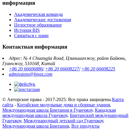
информация
Академическая команда
Академические достижения
Целостное образование
История BIS
Связаться с нами
Контактная информация
Адрес: № 4 Chuangjia Road, Цзиньшачжоу, район Байюнь,
Гуанчжоу, 510168, Китай
+86 20 66606886/
+86 20 66608227/
+86 20 66608225
admissions@bisgz.com
© Авторские права - 2017-2025: Все права защищены.
Карта
сайта
-
Китайские модульные дома и сборные здания
,
Международная школа Британия в Гуанчжоу
,
Канадская
международная школа Гуанчжоу
,
Британский международный
Гуанчжоу
,
Международный детский сад Гуанчжоу
,
Международная школа Британия
,
Все продукты