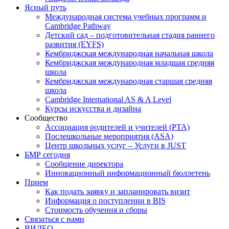
Ясный путь
Международная система учебных программ и
Cambridge Pathway
Детский сад – подготовительная стадия раннего
развития (EYFS)
Кембриджская международная начальная школа
Кембриджская международная младшая средняя
школа
Кембриджская международная старшая средняя
школа
Cambridge International AS & A Level
Курсы искусства и дизайна
Сообщество
Ассоциация родителей и учителей (PTA)
Послешкольные мероприятия (ASA)
Центр школьных услуг – Услуги в JUST
БМР сегодня
Сообщение директора
Инновационный информационный бюллетень
Прием
Как подать заявку и запланировать визит
Информация о поступлении в BIS
Стоимость обучения и сборы
Связаться с нами
ВИДЕО