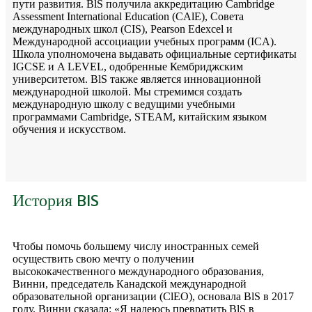
пути развития. BlS получила аккредитацию Cambridge
Assessment International Education (CAlE), Совета
международных школ (CIS), Pearson Edexcel и
Международной ассоциации учебных программ (ICA).
Школа уполномочена выдавать официальные сертификаты
IGCSE и A LEVEL, одобренные Кембриджским
университетом. BlS также является инновационной
международной школой. Мы стремимся создать
международную школу с ведущими учебными
программами Cambridge, STEAM, китайским языком
обучения и искусством.
История BIS
Чтобы помочь большему числу иностранных семей
осуществить свою мечту о получении
высококачественного международного образования,
Винни, председатель Канадской международной
образовательной организации (ClEO), основала BlS в 2017
году. Винни сказала: «Я надеюсь превратить BlS в