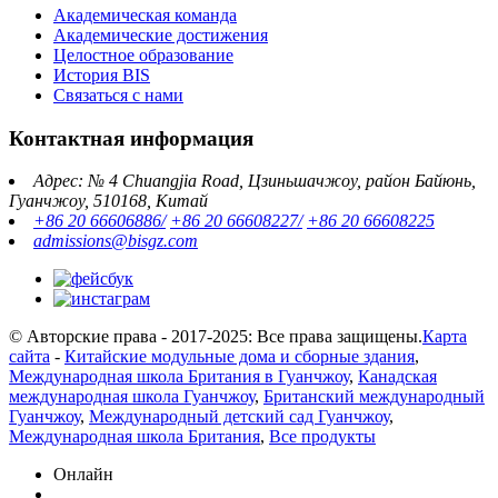
Академическая команда
Академические достижения
Целостное образование
История BIS
Связаться с нами
Контактная информация
Адрес: № 4 Chuangjia Road, Цзиньшачжоу, район Байюнь,
Гуанчжоу, 510168, Китай
+86 20 66606886/
+86 20 66608227/
+86 20 66608225
admissions@bisgz.com
© Авторские права - 2017-2025: Все права защищены.
Карта
сайта
-
Китайские модульные дома и сборные здания
,
Международная школа Британия в Гуанчжоу
,
Канадская
международная школа Гуанчжоу
,
Британский международный
Гуанчжоу
,
Международный детский сад Гуанчжоу
,
Международная школа Британия
,
Все продукты
Онлайн